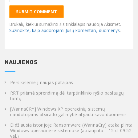
Brukalų kiekiui sumažinti šis tinklalapis naudoja Akismet.
Sužinokite, kaip apdorojami Jūsų komentarų duomenys
.
NAUJIENOS
Persikėlėme į naujas patalpas
RRT priėmė sprendimą dėl tarptinklinio ryšio paslaugų
tarifų
[WannaCRY] Windows XP operacinių sistemų
naudotojams atsirado galimybė atgauti savo duomenis
Didžiausia istorijoje Ransomware (WannaCry) ataka plinta
Windows operacinėse sistemose (atnaujinta – 15 d. 09.52
val.)