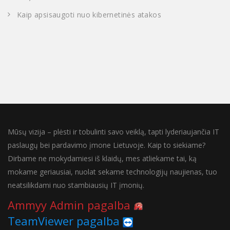
Kaip apsisaugoti nuo kibernetinės atakos
Mūsų vizija – plėsti ir tobulinti savo veiklą, tapti lyderiaujančia IT
paslaugų bei pardavimo įmone Lietuvoje. Kaip to siekiame?
Dirbame ne mokydamiesi iš klaidų, mes atliekame tai, ką
mokame geriausiai, nuolat sekame technologijų naujienas, tuo
neatsilikdami nuo stambiausių IT įmonių.
Ammyy Admin pagalba
TeamViewer pagalba