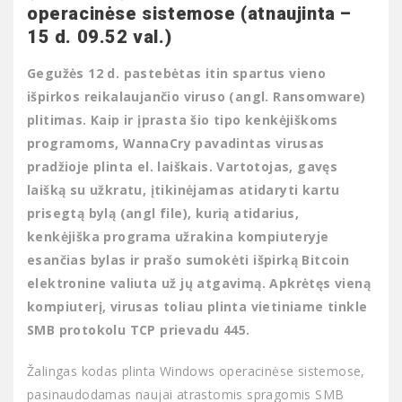
operacinėse sistemose (atnaujinta –
15 d. 09.52 val.)
Gegužės 12 d. pastebėtas itin spartus vieno
išpirkos reikalaujančio viruso (angl. Ransomware)
plitimas. Kaip ir įprasta šio tipo kenkėjiškoms
programoms, WannaCry pavadintas virusas
pradžioje plinta el. laiškais. Vartotojas, gavęs
laišką su užkratu, įtikinėjamas atidaryti kartu
prisegtą bylą (angl file), kurią atidarius,
kenkėjiška programa užrakina kompiuteryje
esančias bylas ir prašo sumokėti išpirką Bitcoin
elektronine valiuta už jų atgavimą. Apkrėtęs vieną
kompiuterį, virusas toliau plinta vietiniame tinkle
SMB protokolu TCP prievadu 445.
Žalingas kodas plinta Windows operacinėse sistemose,
pasinaudodamas naujai atrastomis spragomis SMB