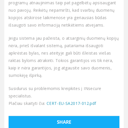
programų atnaujinimas taip pat pagelbėtų apsisaugant
nuo pavojų. Reikėtų nepamiršti, kad svarbių duomenų
kopijos atskirose laikmenose yra geriausias būdas
išsaugoti savo informaciją netikėtiems atvejams.
Jeigu sistema jau pažeista, o atsarginių duomenų kopijų
nėra, prieš išvalant sistemą, patariama išsaugoti
apkrėstas bylas, nes ateityje gali būti išleistas viešas
raktas byloms atrakinti. Tokios garantijos vis tik nėra,
kaip ir nėra garantijos, jog atgausite savo duomenis,
sumokėję išpirką.
Susidurus su problemomis kreipkites į INsecure
specialistus.
Plačiau skaityti čia:
CERT-EU-SA2017-012.pdf
SHARE