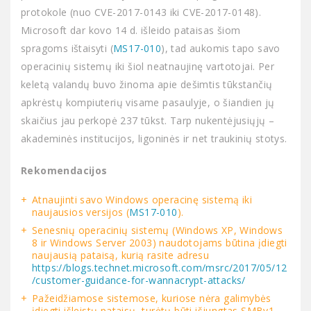
protokole (nuo CVE-2017-0143 iki CVE-2017-0148).
Microsoft dar kovo 14 d. išleido pataisas šiom
spragoms ištaisyti (
MS17-010
), tad aukomis tapo savo
operacinių sistemų iki šiol neatnaujinę vartotojai. Per
keletą valandų buvo žinoma apie dešimtis tūkstančių
apkrėstų kompiuterių visame pasaulyje, o šiandien jų
skaičius jau perkopė 237 tūkst. Tarp nukentėjusiųjų –
akademinės institucijos, ligoninės ir net traukinių stotys.
Rekomendacijos
Atnaujinti savo Windows operacinę sistemą iki
naujausios versijos (
MS17-010
).
Senesnių operacinių sistemų (Windows XP, Windows
8 ir Windows Server 2003) naudotojams būtina įdiegti
naujausią pataisą, kurią rasite adresu
https://blogs.technet.microsoft.com/msrc/2017/05/12
/customer-guidance-for-wannacrypt-attacks/
Pažeidžiamose sistemose, kuriose nėra galimybės
įdiegti išleistų pataisų, turėtų būti išjungtas SMBv1