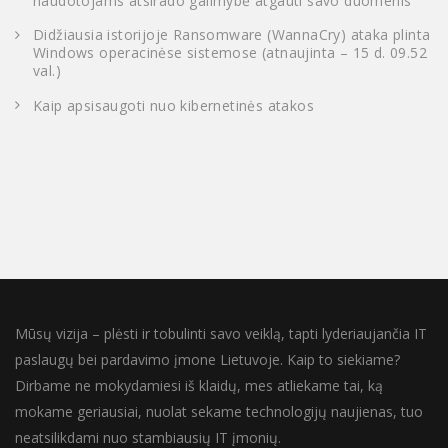
naudotojams atsirado galimybė atgauti savo duomenis
Didžiausia istorijoje Ransomware (WannaCry) ataka plinta
Windows operacinėse sistemose (atnaujinta – 15 d. 09.52
val.)
Kaip apsisaugoti nuo kibernetinės atakos
Mūsų vizija – plėsti ir tobulinti savo veiklą, tapti lyderiaujančia IT
paslaugų bei pardavimo įmone Lietuvoje. Kaip to siekiame?
Dirbame ne mokydamiesi iš klaidų, mes atliekame tai, ką
mokame geriausiai, nuolat sekame technologijų naujienas, tuo
neatsilikdami nuo stambiausių IT įmonių.