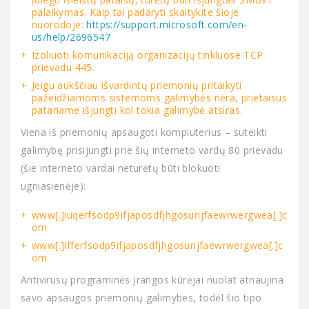
palaikymas. Kaip tai padaryti skaitykite šioje
nuorodoje:
https://support.microsoft.com/en-
us/help/2696547
Izoliuoti komunikaciją organizacijų tinkluose TCP
prievadu 445.
Jeigu aukščiau išvardintų priemonių pritaikyti
pažeidžiamoms sistemoms galimybės nėra, prietaisus
patariame išjungti kol tokia galimybė atsiras.
Viena iš priemonių apsaugoti kompiuterius – suteikti
galimybę prisijungti prie šių interneto vardų 80 prievadu
(šie interneto vardai neturėtų būti blokuoti
ugniasienėje):
www[.]iuqerfsodp9ifjaposdfjhgosurijfaewrwergwea[.]c
om
www[.]ifferfsodp9ifjaposdfjhgosurijfaewrwergwea[.]c
om
Antivirusų programinės įrangos kūrėjai nuolat atnaujina
savo apsaugos priemonių galimybes, todėl šio tipo